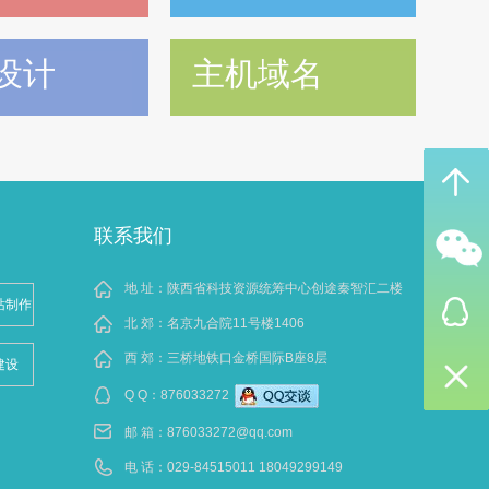
设计
主机域名
联系我们
地 址：陕西省科技资源统筹中心创途秦智汇二楼
站制作
北 郊：名京九合院11号楼1406
西 郊：三桥地铁口金桥国际B座8层
建设
Q Q：
876033272
邮 箱：
876033272@qq.com
电 话：029-84515011 18049299149