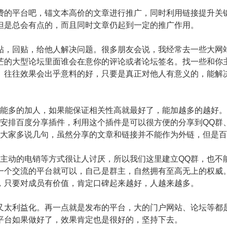
的平台吧，锚文本高价的文章进行推广，同时利用链接提升关
但是总会有点的，而且同时文章仍起到一定的推广作用。
，回贴，给他人解决问题。很多朋友会说，我经常去一些大网
茫的大型论坛里面谁会在意你的评论或者论坛签名。找一些和你
。往往效果会出乎意料的好，只要是真正对他人有意义的，能解
能多的加人，如果能保证相关性高就最好了，能加越多的越好。
上安排百度分享插件，利用这个插件是可以很方便的分享到QQ群
给大家多说几句，虽然分享的文章和链接并不能作为外链，但是
动的电销等方式很让人讨厌，所以我们这里建立QQ群，也不
一个交流的平台就可以，自己是群主，自然拥有至高无上的权威
，只要对成员有价值，肯定口碑起来越好，人越来越多。
太利益化。再一点就是发布的平台，大的门户网站、论坛等都
平台如果做好了，效果肯定也是很好的，坚持下去。