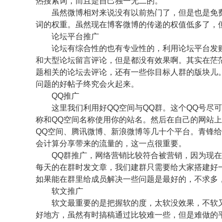
热搜索词，而且是自己独一无二的。
虽然微博相对来说没有以前热门了，但是也是免费
词的权重。虽然现在博客微博的传递的权值低多了，
论坛平台推广
论坛有综合性的也有专业性的，利用论坛平台发贴
和大型论坛留言评论，但是都没有效果啊。其实在茫
题相关的论坛去评论，还有一些你目标人群的版块儿
问题的好帖子终究会火起来。
QQ推广
这里我们利用好QQ空间与QQ群。这个QQ号尽可
称和QQ空间名称使用你的站名。然后在自己的网站
QQ空间、腾讯微博、新浪微博等几十个平台。青锋
会计算分享带来的流量的，这一点很重要。
QQ群推广，网络营销比较符合被营销，因为现在主
每天的在群时发文章，我们建群只需要给大家搭建好
如果能在群里给成员解决一些问题是最好的，不求多
软文推广
软文最重要的是把握软的度，太软没效果，不软又
好地方，虽然有时搞稿通过比较难一些，但是难做的