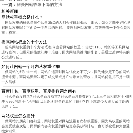
下一篇：
解决网站收录下降的方法
相关新闻
网站权重概念是什么？
网站权重的概念是每个从事SEO的人都会接触到概念，那么，怎么才能更好的理
解网站权重呢？下面说一下自己的理解。 要理解网站权重，首先来看一下什么是权
重：权重...
提高网站权重的十个方法
提高网站权重的十个方法 ①如何查看网站的权重： 借助5118、站长等工具网站
进行查询，但展示的指数却并非准确，因为网站关键词的排名，是通过某种特有的
公式进行反...
如何让网站一个月内从权重0到8
做网站的都知道一点，网站在运营时网站优化必不可少，因为他决定了你的网站
流量来源，而网站流量决定了成交量或是广告带来的营收，且网站优化并不是一朝
一夕能够...
百度排名、百度权重、百度指数词之间有
什么是百度排名? 什么是百度权重? 什么是百度指数词? 以上三句话相信对于刚刚
步入seo的新手也会明白以上说述!但是你真的了解他? 以下就是今天跟大家讨论的
话题： 1...
网站权重怎么提升
做网站的朋友们都知道，网站权重对网站流量名次都很重要。因为高权重的网站
会更受搜索欢迎，同样的内容高权重的网站更容易获得排名，也可以被理解为更受
搜索引擎...