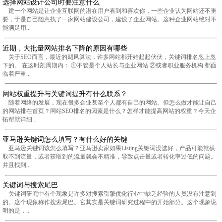
选择网站设计公司时要注意什么
建一个网站是让企业互联网的潜在用户看到和喜欢你，一些企业认为网站还不重
要，于是自己随意找了一家网站建设公司，建设了企业网站。这种企业网站绝对不
能满足用...
近期，大批量网站排名下降的原因有哪些
关于SEO而言，最近的飓风算法，许多网站都开始起起伏伏，关键词排名忽上忽
下的。 在这时刻周期内： ①不管是个人站长与企业网站 ②或者职业服务机构 都面
临着严重...
网站权重提升与关键词提升有什么联系？
随着网络的发展，现在很多企业甚至个人都有自己的网站。但怎么做才能让自己
的网站排在首页？网站SEO排名的因素是什么？怎样才能提高网站的权重？今天企
拓帮就详细...
亚马逊关键词怎么填写？有什么好的关键
亚马逊关键词该怎么填写？亚马逊卖家如果Listing关键词没选好，产品可能就获
取不到流量，或者获取到的流量就会不精准，导致点击量或者转化率过低的问题。
并且找到...
关键词与搜索尾巴
关键词研究中有个现象是许多对搜索引擎优化行业中缺乏经验的人员没有注意到
的。这个现象称作搜索尾巴。它其实是关键词研究过程中的开始部分。这个现象说
明的是，...