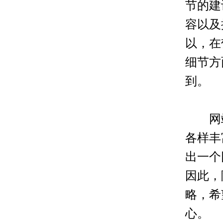
节的建
容以及
以，在
细节方
到。
网站
各样丰
出一个
因此，
略，希
心。