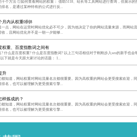
十个方法 ①如何查看网站的权重： 借助5118、站长等工具网站进行查询，但展示的
排名，是通过某种特有的公式进行反...
个月内从权重0到8
一点，网站在运营时网站优化必不可少，因为他决定了你的网站流量来源，而网站流
收，且网站优化并不是一朝一夕能够...
度权重、百度指数词之间有
 什么是百度权重? 什么是百度指数词? 以上三句话相信对于刚刚步入seo的新手也会
以下就是今天跟大家讨论的话题： 1...
提升
都知道，网站权重对网站流量名次都很重要。因为高权重的网站会更受搜索欢迎，同
排名，也可以被理解为更受搜索引擎...
怎样炼成的？
都知道，网站权重对网站流量名次都很重要。因为高权重的网站会更受搜索欢迎，同
排名，也可以被理解为更受搜索引擎...