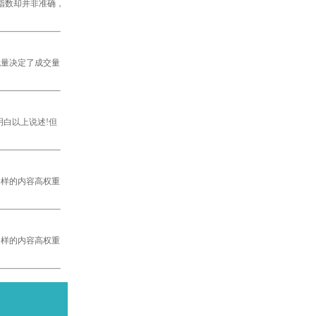
指数却并非准确，
量决定了成交量
明白以上说述!但
样的内容高权重
样的内容高权重