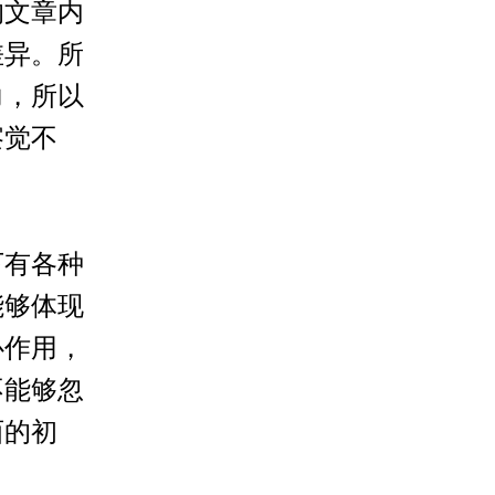
的文章内
差异。所
力，所以
察觉不
有各种
能够体现
心作用，
不能够忽
西的初