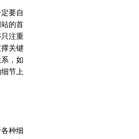
定要自
网站的首
够只注重
支撑关键
联系，如
的细节上
各种细