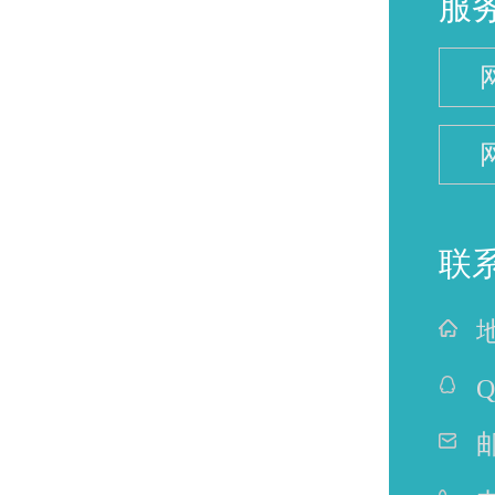
服
联
Q