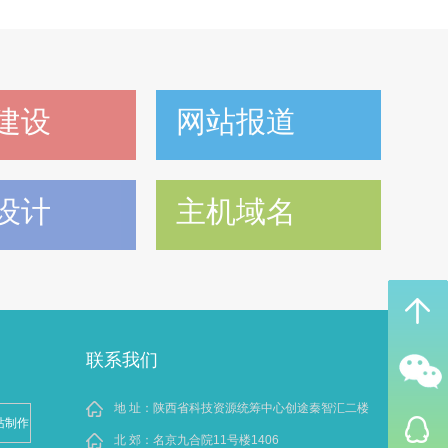
建设
网站报道
设计
主机域名
联系我们
地 址：陕西省科技资源统筹中心创途秦智汇二楼
站制作
北 郊：名京九合院11号楼1406